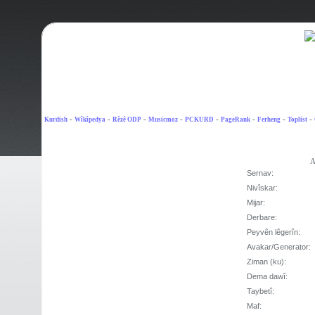
-
-
-
-
-
-
-
-
Kurdish
Wîkîpedya
Rêzê ODP
Musicmoz
PCKURD
PageRank
Ferheng
Toplist
A
Sernav:
Nivîskar:
Mijar:
Derbare:
Peyvên lêgerîn:
Avakar/Generator:
Ziman (ku):
Dema dawî:
Taybetî:
Maf: